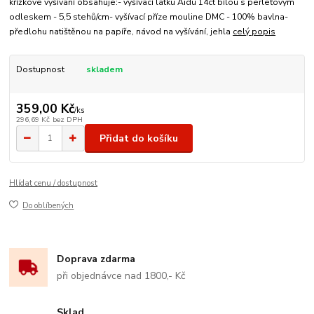
křížkové vyšívání obsahuje:- vyšívací látku Aidu 14ct bílou s perleťovým
odleskem - 5,5 stehů/cm- vyšívací příze mouline DMC - 100% bavlna-
předlohu natištěnou na papíře, návod na vyšívání, jehla
celý popis
Dostupnost
skladem
359,00 Kč
/
ks
296,69 Kč
bez DPH
Přidat do košíku
Hlídat cenu / dostupnost
Do oblíbených
Doprava zdarma
při objednávce nad 1800,- Kč
Sklad