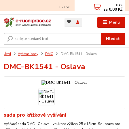
0
ks
CZK
za
0,00 Kč
Menu
Hledat
Úvod
Vyšívací sady
DMC
DMC-BK1541 - Oslava
DMC-BK1541 - Oslava
sada pro křížkové vyšívání
Vyšívací sada DMC - Oslava - velikost výšivky 25 x 15 cm. Souprava pro