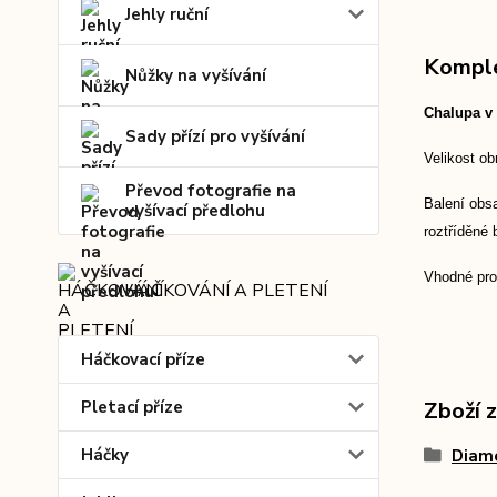
Jehly ruční
Komple
Nůžky na vyšívání
Chalupa v
Sady přízí pro vyšívání
Velikost ob
Převod fotografie na
Balení obsa
vyšívací předlohu
roztříděné
Vhodné pro 
HÁČKOVÁNÍ A PLETENÍ
Háčkovací příze
Pletací příze
Zboží 
Háčky
Diam