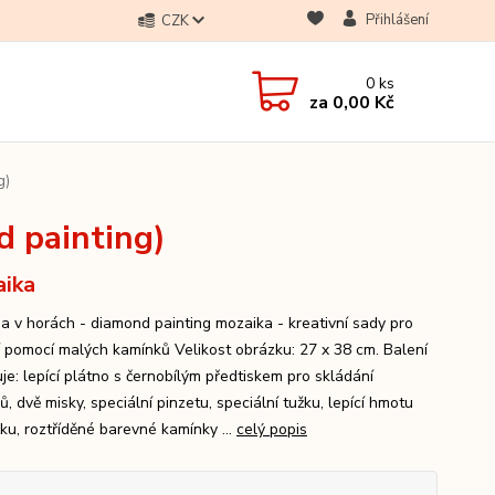
Přihlášení
CZK
0
ks
za
0,00 Kč
g)
 painting)
ika
a v horách - diamond painting mozaika - kreativní sady pro
í pomocí malých kamínků Velikost obrázku: 27 x 38 cm. Balení
je: lepící plátno s černobílým předtiskem pro skládání
, dvě misky, speciální pinzetu, speciální tužku, lepící hmotu
žku, roztříděné barevné kamínky ...
celý popis