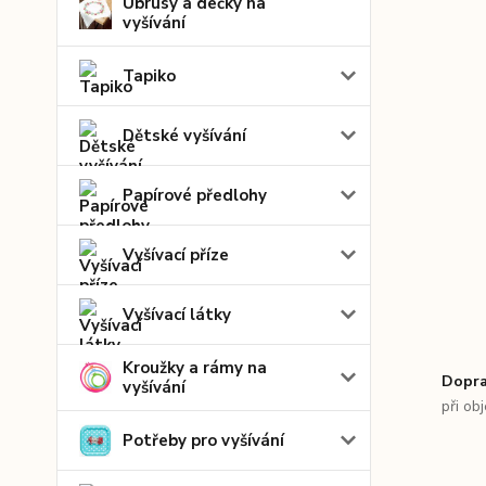
Ubrusy a dečky na
vyšívání
Tapiko
Dětské vyšívání
Papírové předlohy
Vyšívací příze
Vyšívací látky
Kroužky a rámy na
Dopra
vyšívání
při ob
Potřeby pro vyšívání