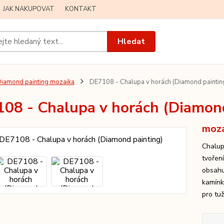
JAK NAKUPOVAT
KONTAKT
Hledat
iamond painting mozaika
DE7108 - Chalupa v horách (Diamond paintin
08 - Chalupa v horách (Diamond
moza
Chalup
tvořen
obsahu
kamínků
pro tu