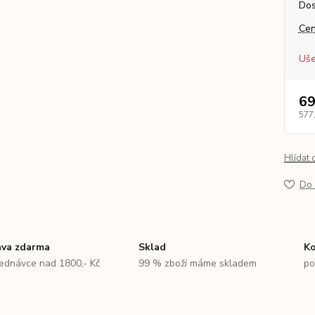
Dos
Cen
Uše
69
577
Hlídat 
Do 
va zdarma
Sklad
Ko
jednávce nad 1800,- Kč
99 % zboží máme skladem
po