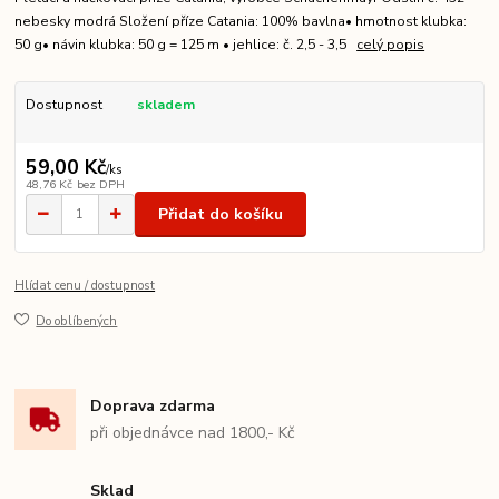
nebesky modrá Složení příze Catania: 100% bavlna• hmotnost klubka:
50 g• návin klubka: 50 g = 125 m • jehlice: č. 2,5 - 3,5
celý popis
Dostupnost
skladem
59,00 Kč
/
ks
48,76 Kč
bez DPH
Přidat do košíku
Hlídat cenu / dostupnost
Do oblíbených
Doprava zdarma
při objednávce nad 1800,- Kč
Sklad