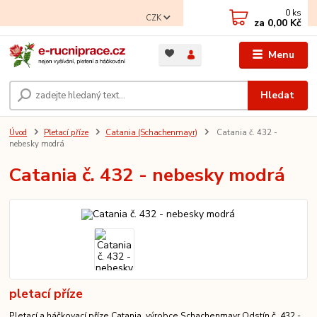
0
ks
CZK
za
0,00 Kč
Menu
Hledat
Úvod
Pletací příze
Catania (Schachenmayr)
Catania č. 432 -
nebesky modrá
Catania č. 432 - nebesky modrá
pletací příze
Pletací a háčkovací příze Catania, výrobce Schachenmayr Odstín č. 432 -