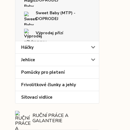
DOPRODEJ
Sweet Baby (MTP) -
DOPRODEJ
Výprodej přízí
Háčky
Jehlice
Pomůcky pro pletení
Frivolitkové člunky a jehly
Síťovací vidlice
RUČNÍ PRÁCE A
GALANTERIE