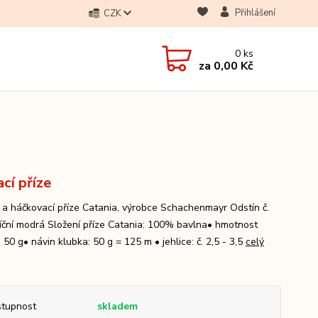
Přihlášení
CZK
0
ks
za
0,00 Kč
ací příze
í a háčkovací příze Catania, výrobce Schachenmayr Odstín č.
říční modrá Složení příze Catania: 100% bavlna• hmotnost
 50 g• návin klubka: 50 g = 125 m • jehlice: č. 2,5 - 3,5
celý
tupnost
skladem