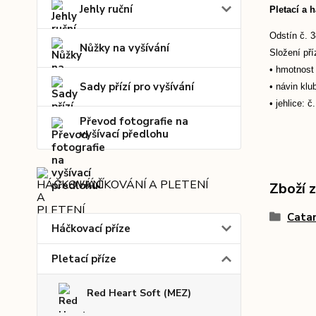
Jehly ruční
Pletací a 
Odstín č. 3
Nůžky na vyšívání
Složení př
• hmotnost 
Sady přízí pro vyšívání
• návin klu
• jehlice: č
Převod fotografie na
vyšívací předlohu
HÁČKOVÁNÍ A PLETENÍ
Zboží 
Catan
Háčkovací příze
Pletací příze
Red Heart Soft (MEZ)