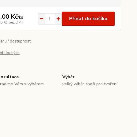
,00 Kč
/
ks
Přidat do košíku
76 Kč
bez DPH
cenu / dostupnost
oblíbených
nzultace
Výběr
radíme Vám s výběrem
velký výběr zboží pro tvoření