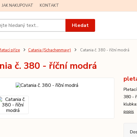
JAK NAKUPOVAT
KONTAKT
Hledat
letací příze
Catania (Schachenmayr)
Catania č. 380 - říční modrá
nia č. 380 - říční modrá
plet
Pletac
380 - 
klubka:
popis
Dos