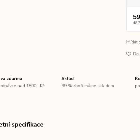
59
48,
Hlídat 
Do 
va zdarma
Sklad
Ko
jednávce nad 1800,- Kč
99 % zboží máme skladem
po
tní specifikace