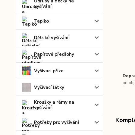
Ubrusy a dečky na
vyšívání
Tapiko
Dětské vyšívání
Papírové předlohy
Vyšívací příze
Dopra
při ob
Vyšívací látky
Kroužky a rámy na
vyšívání
Komple
Potřeby pro vyšívání