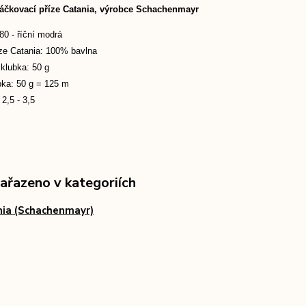
háčkovací příze Catania, výrobce Schachenmayr
80 - říční modrá
íze Catania: 100% bavlna
klubka: 50 g
bka: 50 g = 125 m
. 2,5 - 3,5
zařazeno v kategoriích
ia (Schachenmayr)