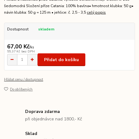
šedomodrá Složení příze Catania: 100% bavlna• hmotnost klubka: 50 g•
návin klubka: 50 g = 125 m • jehlice: č. 2,5 - 3,5
celý popis
Dostupnost
skladem
67,00 Kč
/
ks
55,37 Kč
bez DPH
Přidat do košíku
Hlídat cenu / dostupnost
Do oblíbených
Doprava zdarma
při objednávce nad 1800,- Kč
Sklad