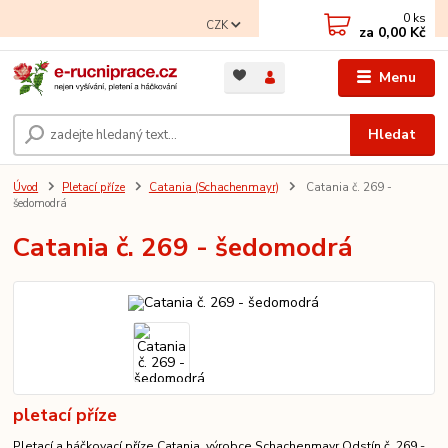
0
ks
CZK
za
0,00 Kč
Menu
Hledat
Úvod
Pletací příze
Catania (Schachenmayr)
Catania č. 269 -
šedomodrá
Catania č. 269 - šedomodrá
pletací příze
Pletací a háčkovací příze Catania, výrobce Schachenmayr Odstín č. 269 -