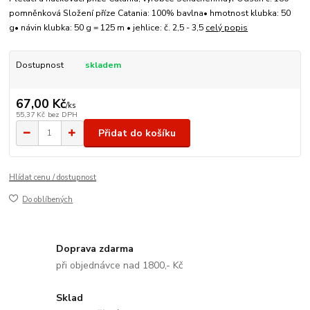
pomněnková Složení příze Catania: 100% bavlna• hmotnost klubka: 50
g• návin klubka: 50 g = 125 m • jehlice: č. 2,5 - 3,5
celý popis
Dostupnost
skladem
67,00 Kč
/
ks
55,37 Kč
bez DPH
Přidat do košíku
Hlídat cenu / dostupnost
Do oblíbených
Doprava zdarma
při objednávce nad 1800,- Kč
Sklad