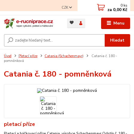
0
ks
CZK
za
0,00 Kč
Menu
Hledat
Úvod
Pletací příze
Catania (Schachenmayr)
Catania č. 180 -
pomněnková
Catania č. 180 - pomněnková
pletací příze
Pletací a háčkovací příze Catania, výrobce Schachenmayr Odstín č. 180 -