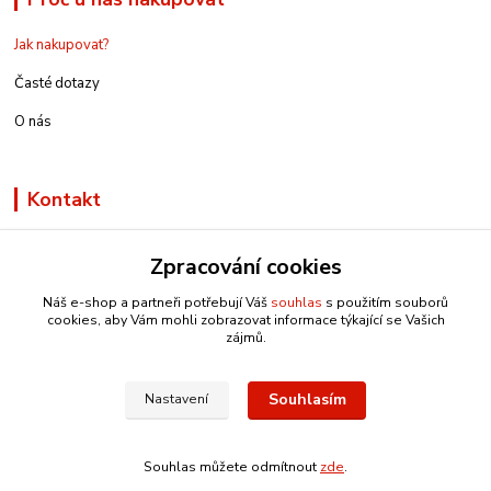
Jak nakupovat?
Časté dotazy
O nás
Kontakt
Zpracování cookies
Náš e-shop a partneři potřebují Váš
souhlas
s použitím souborů
info@e-rucniprace.cz
cookies, aby Vám mohli zobrazovat informace týkající se Vašich
zájmů.
Souhlasím
Nastavení
Copyright © 2011-2024 IRP
Souhlas můžete odmítnout
zde
.
Vytvořeno na
Eshop-rychle.cz