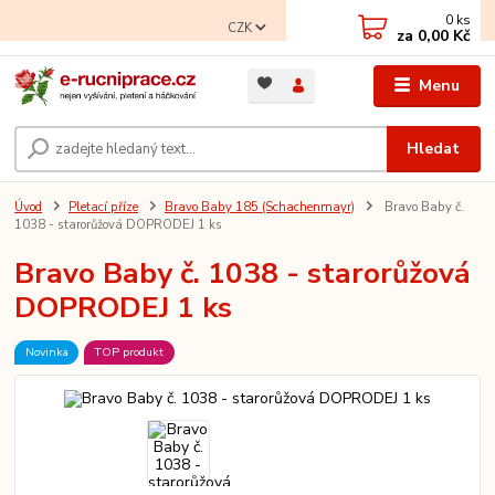
0
ks
CZK
za
0,00 Kč
Menu
Hledat
Úvod
Pletací příze
Bravo Baby 185 (Schachenmayr)
Bravo Baby č.
1038 - starorůžová DOPRODEJ 1 ks
Bravo Baby č. 1038 - starorůžová
DOPRODEJ 1 ks
Novinka
TOP produkt