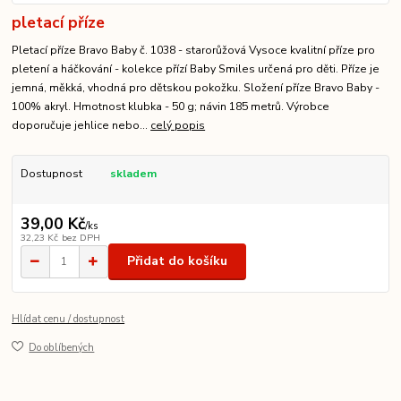
pletací příze
Pletací příze Bravo Baby č. 1038 - starorůžová Vysoce kvalitní příze pro
pletení a háčkování - kolekce přízí Baby Smiles určená pro děti. Příze je
jemná, měkká, vhodná pro dětskou pokožku. Složení příze Bravo Baby -
100% akryl. Hmotnost klubka - 50 g; návin 185 metrů. Výrobce
doporučuje jehlice nebo...
celý popis
Dostupnost
skladem
39,00 Kč
/
ks
32,23 Kč
bez DPH
Přidat do košíku
Hlídat cenu / dostupnost
Do oblíbených