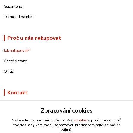
Galanterie
Diamond painting
Proč u nás nakupovat
Jak nakupovat?
Časté dotazy
O nás
Kontakt
Zpracování cookies
Náš e-shop a partneři potřebují Váš
souhlas
s použitím souborů
info@e-rucniprace.cz
cookies, aby Vám mohli zobrazovat informace týkající se Vašich
zájmů.