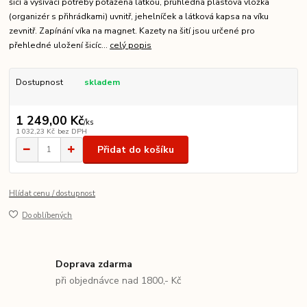
šicí a vyšívací potřeby potažená látkou, průhledná plastová vložka
(organizér s přihrádkami) uvnitř, jehelníček a látková kapsa na víku
zevnitř. Zapínání víka na magnet. Kazety na šití jsou určené pro
přehledné uložení šicíc...
celý popis
Dostupnost
skladem
1 249,00 Kč
/
ks
1 032,23 Kč
bez DPH
Přidat do košíku
Hlídat cenu / dostupnost
Do oblíbených
Doprava zdarma
při objednávce nad 1800,- Kč