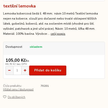
textilní lemovka
Lemovka kobercová šedá š. 48 mm; návin 10 metrů Textilní lemovka
nejen na koberce, slouží pro dočasné nebo trvalé oblepení těžších
látek, gobelínů, koberců, atd. na zvoleném místě (vhodné pro šití,
vyšívání, patchwork a jiné uční práce). Návin: 10 metrů, šířka 48 mm.
Materiál: 100% bavlna. Výrobce:...
celý popis
Dostupnost
skladem
105,00 Kč
/
ks
86,78 Kč
bez DPH
Přidat do košíku
Číslo produktu:
70201
Hlídat cenu / dostupnost
Do oblíbených