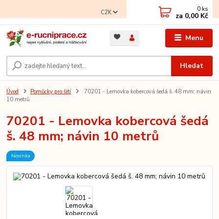
0
ks
CZK
za
0,00 Kč
Menu
Hledat
Úvod
Pomůcky pro šití
70201 - Lemovka kobercová šedá š. 48 mm; návin
10 metrů
70201 - Lemovka kobercová šedá
š. 48 mm; návin 10 metrů
Novinka