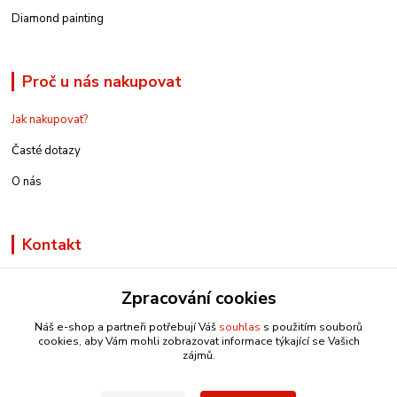
Diamond painting
Proč u nás nakupovat
Jak nakupovat?
Časté dotazy
O nás
Kontakt
Zpracování cookies
Náš e-shop a partneři potřebují Váš
souhlas
s použitím souborů
info@e-rucniprace.cz
cookies, aby Vám mohli zobrazovat informace týkající se Vašich
zájmů.