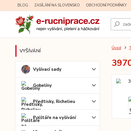
BLOG
ZASÍLÁNÍ NA SLOVENSKO
OBCHODNÍ PODMÍNKY
Úvod
T
VYŠÍVÁNÍ
3970
Vyšívací sady
Gobelíny
Předtisky, Richelieu
Polštáře na vyšívání