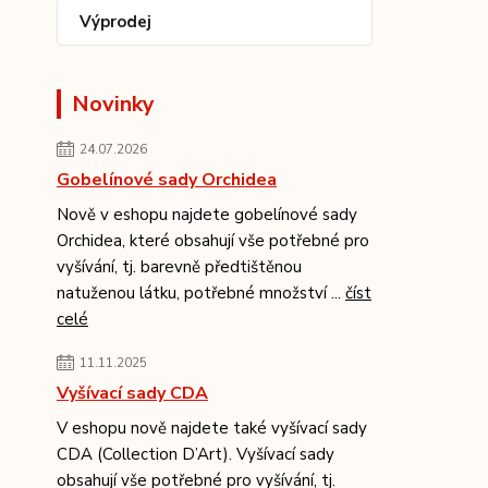
Výprodej
Novinky
24.07.2026
Gobelínové sady Orchidea
Nově v eshopu najdete gobelínové sady
Orchidea, které obsahují vše potřebné pro
vyšívání, tj. barevně předtištěnou
natuženou látku, potřebné množství ...
číst
celé
11.11.2025
Vyšívací sady CDA
V eshopu nově najdete také vyšívací sady
CDA (Collection D’Art). Vyšívací sady
obsahují vše potřebné pro vyšívání, tj.