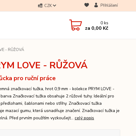
Přihlášení
CZK
0
ks
za
0,00 Kč
OVE - RŮŽOVÁ
PRYM LOVE - RŮŽOVÁ
cka pro ruční práce
jemná značkovací tužka, hrot 0,9 mm - kolekce PRYM LOVE -
 barva Značkovací tužka obsahuje 2 růžové tuhy. Ideální pro
s předlohami, šablonami nebo střihy. Značkovací tužka
je mazací gumu, která usnadňuje značení. Značkovací tužka je
elná. Před prvním použítím vyzkoušejt...
celý popis