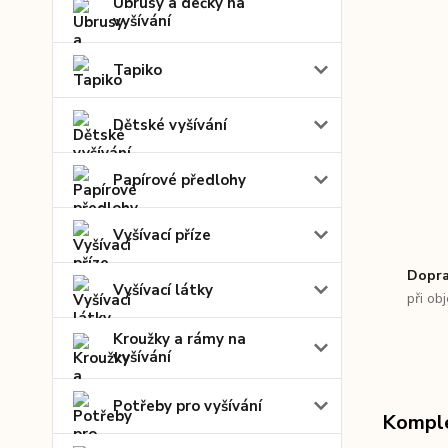
Ubrusy a dečky na
vyšívání
Tapiko
Dětské vyšívání
Papírové předlohy
Vyšívací příze
Dopra
Vyšívací látky
při ob
Kroužky a rámy na
vyšívání
Potřeby pro vyšívání
Komple