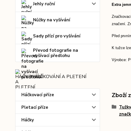
Jehly ruční
Extra jemn
Značkovací
Nůžky na vyšívání
značení. Zn
Sady přízí pro vyšívání
Před první
K tužce lze
Převod fotografie na
vyšívací předlohu
Výrobce: P
HÁČKOVÁNÍ A PLETENÍ
Zboží 
Háčkovací příze
Tužky,
Pletací příze
znač
Háčky