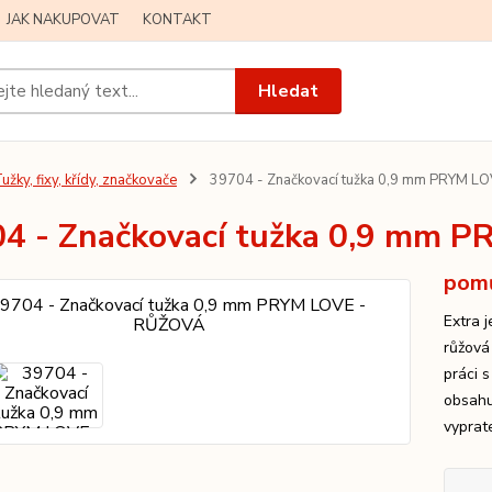
JAK NAKUPOVAT
KONTAKT
Hledat
užky, fixy, křídy, značkovače
39704 - Značkovací tužka 0,9 mm PRYM L
4 - Značkovací tužka 0,9 mm 
pomů
Extra 
růžová
práci 
obsahu
vyprat