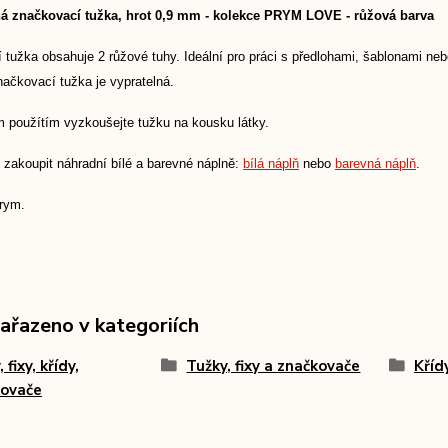
á značkovací tužka, hrot 0,9 mm - kolekce PRYM LOVE - růžová barva
 tužka obsahuje 2 růžové tuhy. Ideální pro práci s předlohami, šablonami ne
ačkovací tužka je vypratelná.
m použítím vyzkoušejte tužku na kousku látky.
 zakoupit náhradní bílé a barevné náplně:
bílá náplň
nebo
barevná náplň
.
rym.
zařazeno v kategoriích
 fixy, křídy,
Tužky, fixy a značkovače
Kříd
kovače