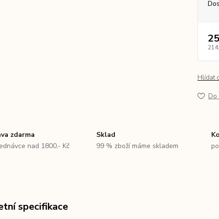
Dos
25
214
Hlídat 
Do 
va zdarma
Sklad
Ko
jednávce nad 1800,- Kč
99 % zboží máme skladem
po
tní specifikace