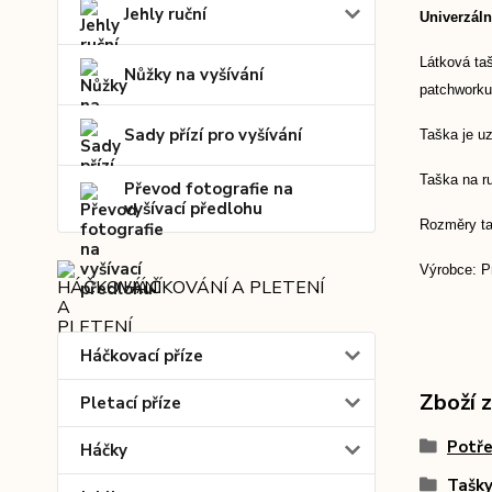
Jehly ruční
Univerzáln
Látková taš
Nůžky na vyšívání
patchworku
Sady přízí pro vyšívání
Taška je uz
Taška na ru
Převod fotografie na
vyšívací předlohu
Rozměry taš
Výrobce: P
HÁČKOVÁNÍ A PLETENÍ
Háčkovací příze
Zboží 
Pletací příze
Potře
Háčky
Tašky