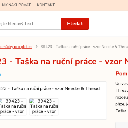
JAK NAKUPOVAT
KONTAKT
Hledat
omůcky pro pletení
39423 - Taška na ruční práce - vzor Needle & Thre
3 - Taška na ruční práce - vzor
Pomů
Univer
Thread
rozděla
příze,
Taška j