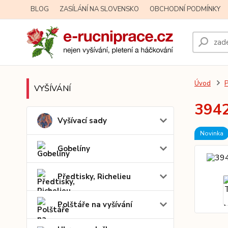
BLOG
ZASÍLÁNÍ NA SLOVENSKO
OBCHODNÍ PODMÍNKY
Úvod
P
VYŠÍVÁNÍ
3942
Vyšívací sady
Novinka
Gobelíny
Předtisky, Richelieu
Polštáře na vyšívání