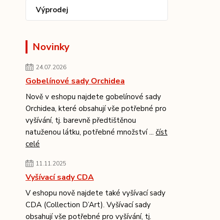
Výprodej
Novinky
24.07.2026
Gobelínové sady Orchidea
Nově v eshopu najdete gobelínové sady
Orchidea, které obsahují vše potřebné pro
vyšívání, tj. barevně předtištěnou
natuženou látku, potřebné množství ...
číst
celé
11.11.2025
Vyšívací sady CDA
V eshopu nově najdete také vyšívací sady
CDA (Collection D’Art). Vyšívací sady
obsahují vše potřebné pro vyšívání, tj.