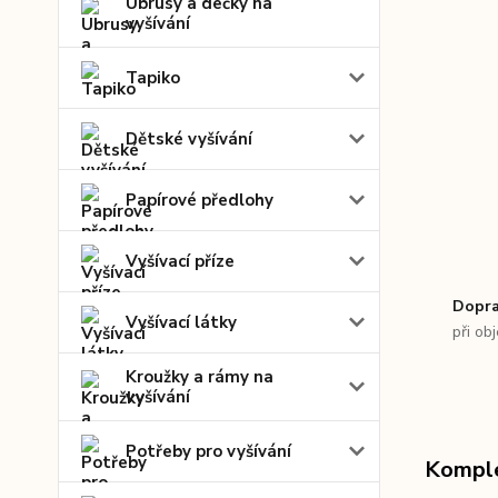
Ubrusy a dečky na
vyšívání
Tapiko
Dětské vyšívání
Papírové předlohy
Vyšívací příze
Dopra
Vyšívací látky
při ob
Kroužky a rámy na
vyšívání
Potřeby pro vyšívání
Komple