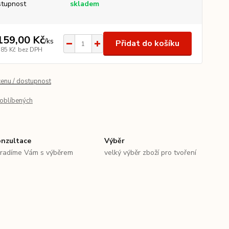
tupnost
skladem
159,00 Kč
/
ks
Přidat do košíku
,85 Kč
bez DPH
cenu / dostupnost
oblíbených
nzultace
Výběr
radíme Vám s výběrem
velký výběr zboží pro tvoření