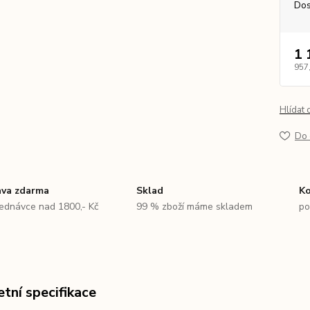
Dos
1 
957
Hlídat 
Do 
va zdarma
Sklad
Ko
jednávce nad 1800,- Kč
99 % zboží máme skladem
po
tní specifikace