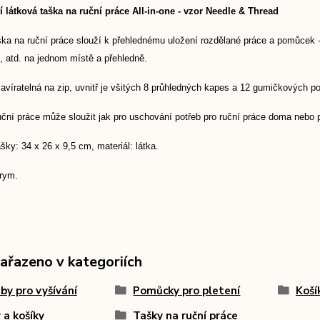
í látková taška na ruční práce All-in-one - vzor Needle & Thread
ka na ruční práce slouží k přehlednému uložení rozdělané práce a pomůcek - ple
, atd. na jednom místě a přehledně.
avíratelná na zip, uvnitř je všitých 8 průhledných kapes a 12 gumičkových p
ční práce může sloužit jak pro uschování potřeb pro ruční práce doma nebo p
ky: 34 x 26 x 9,5 cm, materiál: látka.
rym.
zařazeno v kategoriích
by pro vyšívání
Pomůcky pro pletení
Košík
 a košíky
Tašky na ruční práce