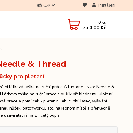
Přihlášení
CZK
0
ks
za
0,00 Kč
ad
 Needle & Thread
cky pro pletení
zální látková taška na ruční práce All-in-one - vzor Needle &
 Látková taška na ruční práce slouží k přehlednému uložení
né práce a pomůcek - pletenin, jehlic, nití, látek, vyšívání,
 jehel, nůžek, patchworku, atd. na jednom místě a přehledně.
e uzavíratelná na z...
celý popis