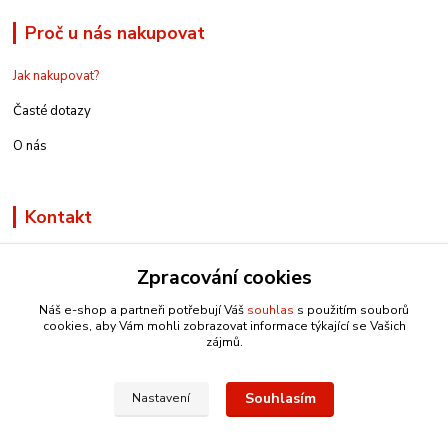
Proč u nás nakupovat
Jak nakupovat?
Časté dotazy
O nás
Kontakt
Zpracování cookies
Náš e-shop a partneři potřebují Váš
souhlas
s použitím souborů
info@e-rucniprace.cz
cookies, aby Vám mohli zobrazovat informace týkající se Vašich
zájmů.
Souhlasím
Nastavení