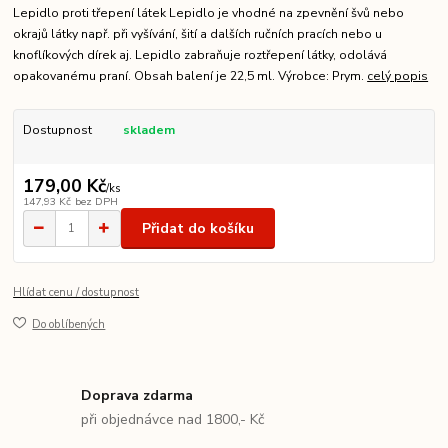
Lepidlo proti třepení látek Lepidlo je vhodné na zpevnění švů nebo
okrajů látky např. při vyšívání, šití a dalších ručních pracích nebo u
knoflíkových dírek aj. Lepidlo zabraňuje roztřepení látky, odolává
opakovanému praní. Obsah balení je 22,5 ml. Výrobce: Prym.
celý popis
Dostupnost
skladem
179,00 Kč
/
ks
147,93 Kč
bez DPH
Přidat do košíku
Hlídat cenu / dostupnost
Do oblíbených
Doprava zdarma
při objednávce nad 1800,- Kč