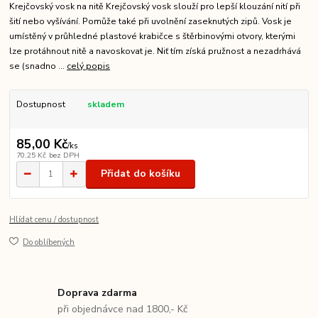
Krejčovský vosk na nitě Krejčovský vosk slouží pro lepší klouzání nití při
šití nebo vyšívání. Pomůže také při uvolnění zaseknutých zipů. Vosk je
umístěný v průhledné plastové krabičce s štěrbinovými otvory, kterými
lze protáhnout nitě a navoskovat je. Niť tím získá pružnost a nezadrhává
se (snadno ...
celý popis
Dostupnost
skladem
85,00 Kč
/
ks
70,25 Kč
bez DPH
Přidat do košíku
Hlídat cenu / dostupnost
Do oblíbených
Doprava zdarma
při objednávce nad 1800,- Kč