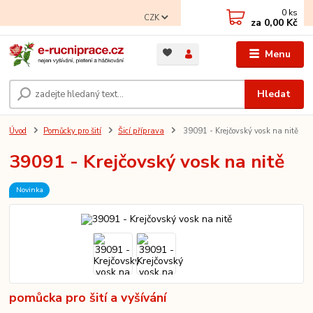
0
ks
CZK
za
0,00 Kč
Menu
Hledat
Úvod
Pomůcky pro šití
Šicí příprava
39091 - Krejčovský vosk na nitě
39091 - Krejčovský vosk na nitě
Novinka
pomůcka pro šití a vyšívání