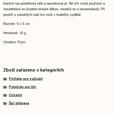
kterými lze protáhnout nitě a navoskovat je. Niť tím získá pružnost a
nezadrhává se (snadno klouže látkou, neodírá se a nezamotává). Při
použití u zaseklých zipů lze vosk z krabičky vydělat.
Rozměr: 5 x 5 cm
Hmotnost: 10 g
Výrobce: Prym
Zboží zařazeno v kategoriích
Potřeby pro vyšívání
Pomůcky pro šití
Ostatní
Šicí příprava