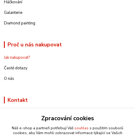
Háčkování
Galanterie
Diamond painting
Proč u nás nakupovat
Jak nakupovat?
Časté dotazy
O nás
Kontakt
Zpracování cookies
Náš e-shop a partneři potřebují Váš
souhlas
s použitím souborů
info@e-rucniprace.cz
cookies, aby Vám mohli zobrazovat informace týkající se Vašich