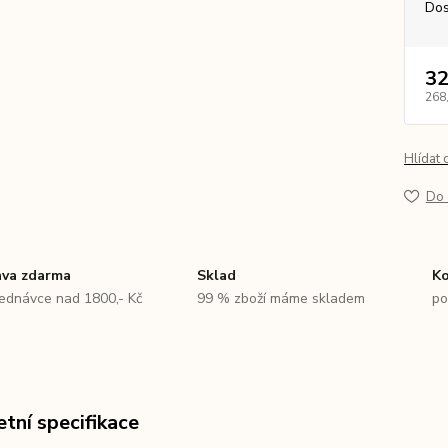
Dos
32
268
Hlídat 
Do 
va zdarma
Sklad
Ko
jednávce nad 1800,- Kč
99 % zboží máme skladem
po
tní specifikace