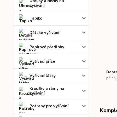
Ubrusy a dečky na
vyšívání
Tapiko
Dětské vyšívání
Papírové předlohy
Vyšívací příze
Dopra
Vyšívací látky
při ob
Kroužky a rámy na
vyšívání
Potřeby pro vyšívání
Komple