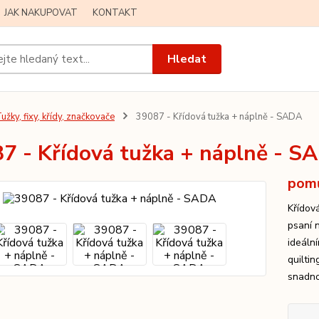
JAK NAKUPOVAT
KONTAKT
Hledat
užky, fixy, křídy, značkovače
39087 - Křídová tužka + náplně - SADA
7 - Křídová tužka + náplně - S
pomů
Křídov
psaní n
ideáln
quiltin
snadno