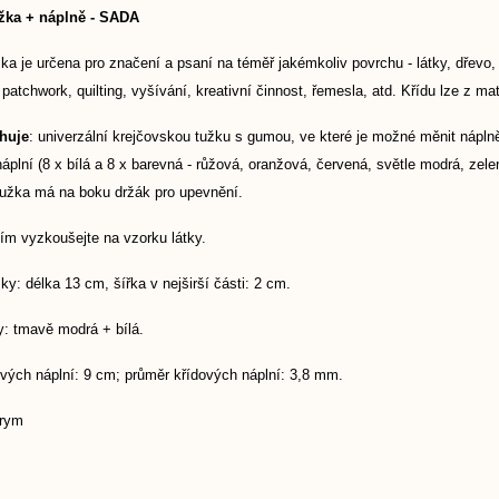
žka + náplně - SADA
ka je určena pro značení a psaní na téměř jakémkoliv povrchu - látky, dřevo,
í, patchwork, quilting, vyšívání, kreativní činnost, řemesla, atd. Křídu lze z ma
huje
: univerzální krejčovskou tužku s gumou, ve které je možné měnit nápln
áplní (8 x bílá a 8 x barevná - růžová, oranžová, červená, světle modrá, zele
Tužka má na boku držák pro upevnění.
ím vyzkoušejte na vzorku látky.
y: délka 13 cm, šířka v nejširší části: 2 cm.
y: tmavě modrá + bílá.
ových náplní: 9 cm; průměr křídových náplní: 3,8 mm.
Prym