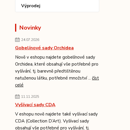
Výprodej
Novinky
24.07.2026
Gobelínové sady Orchidea
Nově v eshopu najdete gobelínové sady
Orchidea, které obsahují vše potřebné pro
vyšívání, tj. barevně předtištěnou
natuženou látku, potřebné množství ...
číst
celé
11.11.2025
Vyšívací sady CDA
V eshopu nově najdete také vyšívací sady
CDA (Collection D’Art). Vyšívací sady
obsahují vše potřebné pro vyšívání, tj.