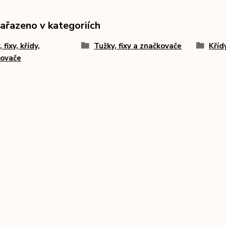
zařazeno v kategoriích
 fixy, křídy,
Tužky, fixy a značkovače
Kříd
kovače