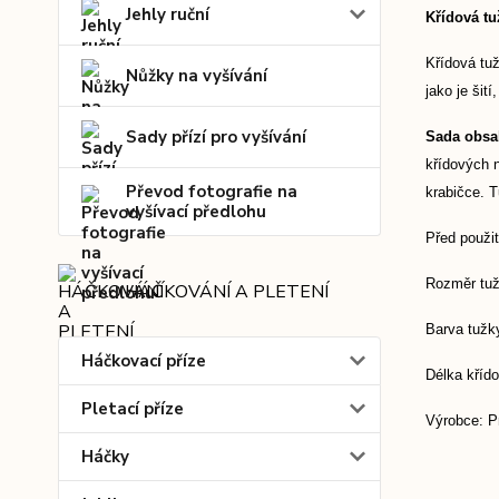
Jehly ruční
Křídová tu
Křídová tuž
Nůžky na vyšívání
jako je šit
Sady přízí pro vyšívání
Sada obsa
křídových n
Převod fotografie na
krabičce. 
vyšívací předlohu
Před použit
Rozměr tužk
HÁČKOVÁNÍ A PLETENÍ
Barva tužk
Háčkovací příze
Délka kříd
Pletací příze
Výrobce: 
Háčky