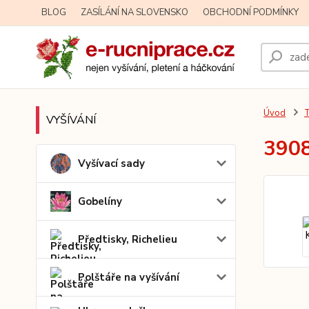
BLOG
ZASÍLÁNÍ NA SLOVENSKO
OBCHODNÍ PODMÍNKY
Úvod
T
VYŠÍVÁNÍ
3908
Vyšívací sady
Gobelíny
Předtisky, Richelieu
Polštáře na vyšívání