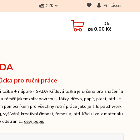
Přihlášení
CZK
0
ks
za
0,00 Kč
ADA
cka pro ruční práce
á tužka + náplně - SADA Křídová tužka je určena pro značení a
a téměř jakémkoliv povrchu - látky, dřevo, papír, plast, atd. Je
ím pomocníkem pro všechny ruční práce jako je šití, patchwork,
g, vyšívání, kreativní činnost, řemesla, atd. Křídu lze z materiálu
 odstranit...
celý popis