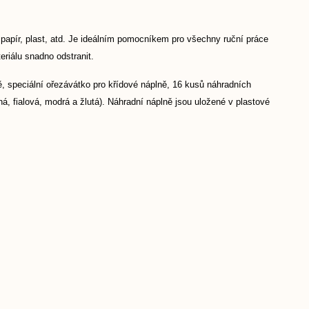
 papír, plast, atd. Je ideálním pomocníkem pro všechny ruční práce
teriálu snadno odstranit.
ě, speciální ořezávátko pro křídové náplně, 16 kusů náhradních
ná, fialová, modrá a žlutá). Náhradní náplně jsou uložené v plastové