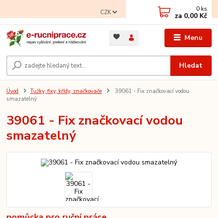
0
ks
CZK
za
0,00 Kč
Menu
Hledat
Úvod
Tužky, fixy, křídy, značkovače
39061 - Fix značkovací vodou
smazatelný
39061 - Fix značkovací vodou
smazatelný
pomůcka pro ruční práce