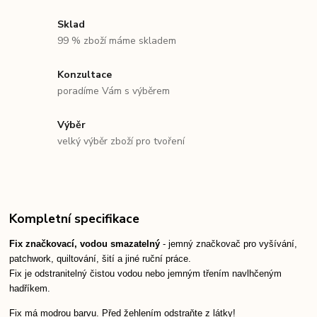
Sklad
99 % zboží máme skladem
Konzultace
poradíme Vám s výběrem
Výběr
velký výběr zboží pro tvoření
Kompletní specifikace
Fix značkovací, vodou smazatelný
- jemný značkovač pro vyšívání,
patchwork, quiltování, šití a jiné ruční práce.
Fix je odstranitelný čistou vodou nebo jemným třením navlhčeným
hadříkem.
Fix má modrou barvu. Před žehlením odstraňte z látky!