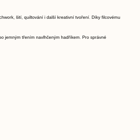
ork, šití, quiltování i další kreativní tvoření. Díky filcovému
nebo jemným třením navlhčeným hadříkem. Pro správné