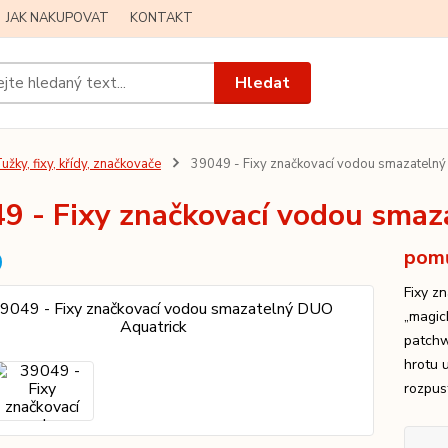
JAK NAKUPOVAT
KONTAKT
Hledat
užky, fixy, křídy, značkovače
39049 - Fixy značkovací vodou smazatelný
9 - Fixy značkovací vodou sma
pomů
Fixy z
„magic
patchwo
hrotu 
rozpus