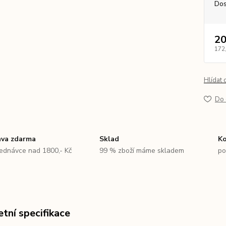
Dos
20
172
Hlídat 
Do 
va zdarma
Sklad
Ko
jednávce nad 1800,- Kč
99 % zboží máme skladem
po
tní specifikace