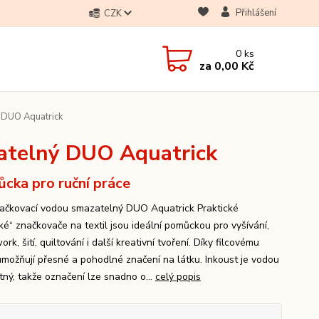
Přihlášení
CZK
0
ks
za
0,00 Kč
 DUO Aquatrick
zatelný DUO Aquatrick
cka pro ruční práce
načkovací vodou smazatelný DUO Aquatrick Praktické
ké“ značkovače na textil jsou ideální pomůckou pro vyšívání,
rk, šití, quiltování i další kreativní tvoření. Díky filcovému
umožňují přesné a pohodlné značení na látku. Inkoust je vodou
tný, takže označení lze snadno o...
celý popis