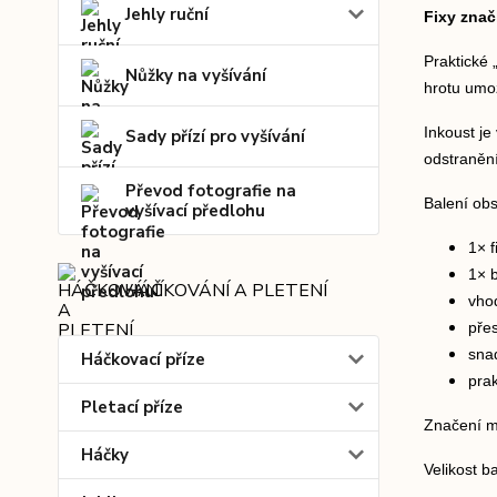
Jehly ruční
Fixy zna
Praktické 
Nůžky na vyšívání
hrotu umož
Inkoust j
Sady přízí pro vyšívání
odstranění
Převod fotografie na
Balení ob
vyšívací předlohu
1× 
1× 
HÁČKOVÁNÍ A PLETENÍ
vhod
přes
sna
Háčkovací příze
pra
Pletací příze
Značení m
Háčky
Velikost b