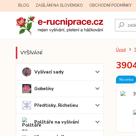
BLOG
ZASÍLÁNÍ NA SLOVENSKO
OBCHODNÍ PODMÍNKY
Úvod
T
VYŠÍVÁNÍ
3904
Vyšívací sady
Novinka
Gobelíny
Předtisky, Richelieu
Polštáře na vyšívání