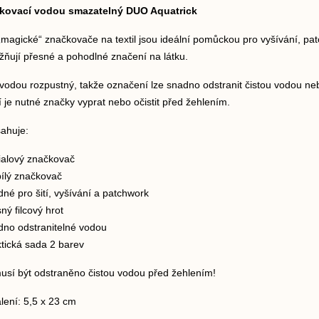
čkovací vodou smazatelný DUO Aquatrick
„magické“ značkovače na textil jsou ideální pomůckou pro vyšívání, patchw
ňují přesné a pohodlné značení na látku.
e vodou rozpustný, takže označení lze snadno odstranit čistou vodou 
 je nutné značky vyprat nebo očistit před žehlením.
sahuje:
fialový značkovač
bílý značkovač
né pro šití, vyšívání a patchwork
ný filcový hrot
dno odstranitelné vodou
ktická sada 2 barev
usí být odstraněno čistou vodou před žehlením!
alení: 5,5 x 23 cm