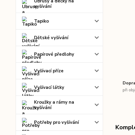
Ubrusy a dečky na
vyšívání
Tapiko
Dětské vyšívání
Papírové předlohy
Vyšívací příze
Dopra
Vyšívací látky
při ob
Kroužky a rámy na
vyšívání
Potřeby pro vyšívání
Komple