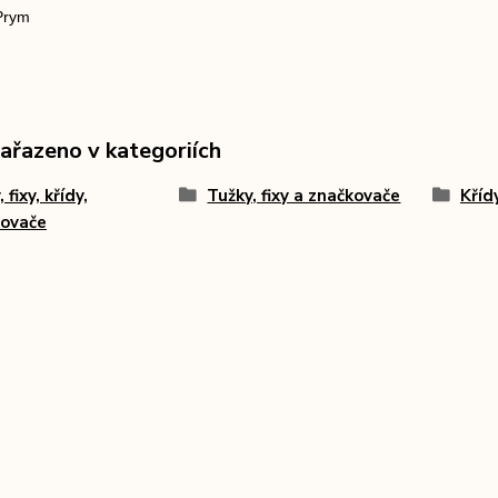
Prym
zařazeno v kategoriích
 fixy, křídy,
Tužky, fixy a značkovače
Kříd
kovače