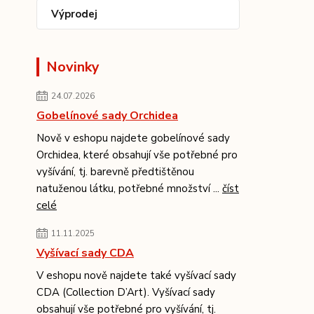
Výprodej
Novinky
24.07.2026
Gobelínové sady Orchidea
Nově v eshopu najdete gobelínové sady
Orchidea, které obsahují vše potřebné pro
vyšívání, tj. barevně předtištěnou
natuženou látku, potřebné množství ...
číst
celé
11.11.2025
Vyšívací sady CDA
V eshopu nově najdete také vyšívací sady
CDA (Collection D’Art). Vyšívací sady
obsahují vše potřebné pro vyšívání, tj.