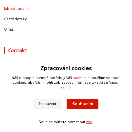
Jak nakupovat?
Časté dotazy
O nás
Kontakt
Zpracování cookies
Náš e-shop a partneři potřebují Váš
souhlas
s použitím souborů
info@e-rucniprace.cz
cookies, aby Vám mohli zobrazovat informace týkající se Vašich
zájmů.
Souhlasím
Nastavení
Copyright © 2011-2024 IRP
Souhlas můžete odmítnout
zde
.
Vytvořeno na
Eshop-rychle.cz