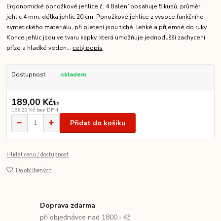
Ergonomické ponožkové jehlice č. 4 Balení obsahuje 5 kusů, průměr
jehlic 4 mm, délka jehlic 20 cm. Ponožkové jehlice z vysoce funkčního
syntetického materiálu, při pletení jsou tiché, lehké a příjemné do ruky.
Konce jehlic jsou ve tvaru kapky, která umožňuje jednodušší zachycení
příze a hladké veden...
celý popis
Dostupnost
skladem
189,00 Kč
/
ks
156,20 Kč
bez DPH
Přidat do košíku
Hlídat cenu / dostupnost
Do oblíbených
Doprava zdarma
při objednávce nad 1800,- Kč